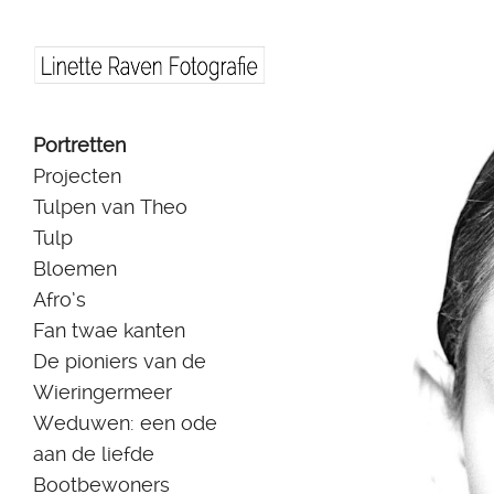
Skip
Portretten
to
Projecten
content
Tulpen van Theo
Tulp
Bloemen
Afro’s
Fan twae kanten
De pioniers van de
Wieringermeer
Weduwen: een ode
aan de liefde
Bootbewoners