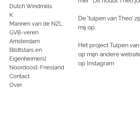
mei.” Dit houdt Theo jo
Dutch Windmills
K
De ’tulpen van Theo’ z
Mannen van de NZL
mij op.
GVB-veren
Amsterdam
Het project Tulpen van
Bildtstars en
op mijn andere websit
Eigenheimers|
op Instagram
Noordoost-Friesland
Contact
Over