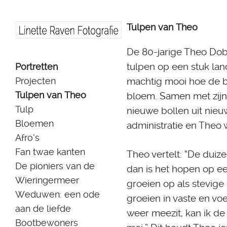
Tulpen van Theo
De 80-jarige Theo Dob
Skip
tulpen op een stuk land
Portretten
to
Projecten
machtig mooi hoe de bol
content
Tulpen van Theo
bloem. Samen met zijn 
Tulp
nieuwe bollen uit nieu
Bloemen
administratie en Theo 
Afro’s
Fan twae kanten
Theo vertelt: “De dui
De pioniers van de
dan is het hopen op een
Wieringermeer
groeien op als stevige
Weduwen: een ode
groeien in vaste en vo
aan de liefde
weer meezit, kan ik de 
Bootbewoners