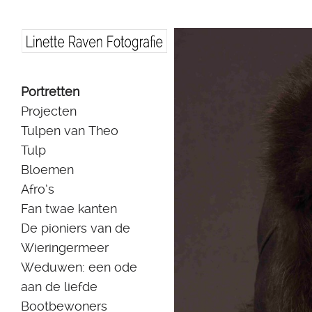
Skip
Portretten
to
Projecten
content
Tulpen van Theo
Tulp
Bloemen
Afro’s
Fan twae kanten
De pioniers van de
Wieringermeer
Weduwen: een ode
aan de liefde
Bootbewoners