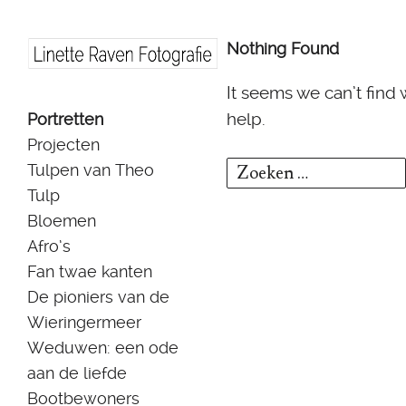
Nothing Found
It seems we can’t find
Skip
help.
Portretten
to
Projecten
content
Zoeken
Tulpen van Theo
Tulp
naar:
Bloemen
Afro’s
Fan twae kanten
De pioniers van de
Wieringermeer
Weduwen: een ode
aan de liefde
Bootbewoners